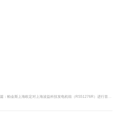
一篇：
帕金斯上海欧定对上海波益科技发电机组（RS51276R）进行首次维修