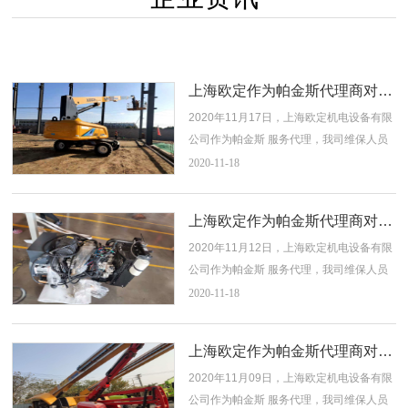
上海欧定作为帕金斯代理商对徐工消防登高机进行维保
2020年11月17日，上海欧定机电设备有限
公司作为帕金斯 服务代理，我司维保人员
赶往王汉庄(泰州市泰兴市)，现场对徐工消
2020-11
-18
防登高机（GP83769R）配套的珀金斯
Perkins发动机（404D-22T），进行现场
上海欧定作为帕金斯代理商对首帆动力科技江苏有限公司发动机进行维保
维修！以专业的技术，解决机械所产生的
2020年11月12日，上海欧定机电设备有限
问题，得到客户的肯定及青睐！
公司作为帕金斯 服务代理，我司维保人员
赶往海门市海门港新区发展大道1199号，
2020-11
-18
现场对首帆动力科技江苏有限公司发动机
机（GJ84718R）配套的珀金斯Perkins发
上海欧定作为帕金斯代理商对大黄蜂租赁整机进行维保
动机（403D-11），进行现场维修！以专业
2020年11月09日，上海欧定机电设备有限
的技术，解决机械所产生的问题，得到客
公司作为帕金斯 服务代理，我司维保人员
户的肯定...